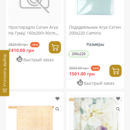
Простирадло Сатин Arya
Пододеяльник Arya Сатин
На Гумці 160x200+30cm
200x220 Camino
London Світло-
Размеры
коричневий
2820.00 грн
-50%
1410.00 грн
200x220
Уточнить выбор
Быстрый заказ
3003.00 грн
-50%
1501.00 грн
Быстрый заказ