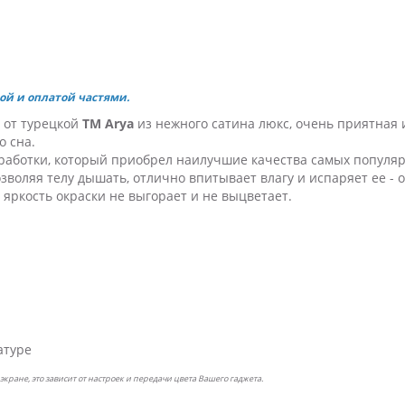
ой и оплатой частями.
, от турецкой
ТМ Arya
из нежного сатина люкс, очень приятная и
о сна.
работки, который приобрел наилучшие качества самых популярн
зволяя телу дышать, отлично впитывает влагу и испаряет ее -
, яркость окраски не выгорает и не выцветает.
атуре
экране, это зависит от настроек и передачи цвета Вашего гаджета.