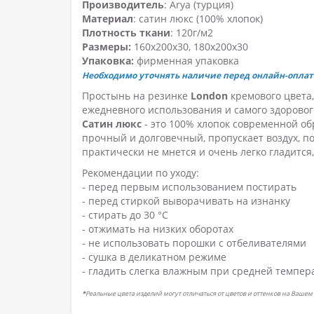
Производитель
: Arya (турция)
Материал
: сатин люкс (100% хлопок)
Плотность ткани
: 120г/м2
Размеры:
160х200х30, 180х200х30
Упаковка:
фирменная упаковка
Необходимо уточнять наличие перед онлайн-оплат
Простынь на резинке
London
кремового цвета
ежедневного использования и самого здоровог
Сатин люкс
- это 100% хлопок современной об
прочный и долговечный, пропускает воздух, по
практически не мнется и очень легко гладится
Рекомендации по уходу:
- перед первым использованием постирать
- перед стиркой выворачивать на изнанку
- стирать до 30 °C
- отжимать на низких оборотах
- не использовать порошки с отбеливателями
- сушка в деликатном режиме
- гладить слегка влажным при средней темпер
*
Реальные цвета изделий могут отличаться от цветов и оттенков на Вашем 