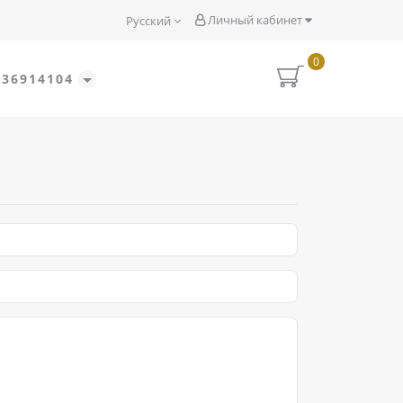
Личный кабинет
Русский
0
636914104