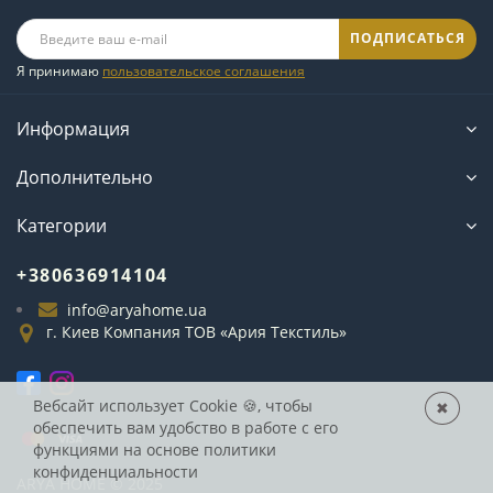
ПОДПИСАТЬСЯ
Я принимаю
пользовательское соглашения
Информация
Дополнительно
Категории
+380636914104
info@aryahome.ua
г. Киев Компания ТОВ «Ария Текстиль»
Вебсайт использует Cookie
🍪, чтобы
✖
обеспечить вам удобство в работе с его
функциями на основе
политики
конфиденциальности
ARYA
HOME © 2025