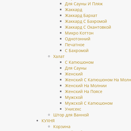
Для Сауны И Пляж
Жаккард
Жаккард Бархат
Жаккард С Бахромой
Жаккард С Окантовкой
Микро Коттон
Однотонний
Печатное
С Бахромой
Халат
C Капюшоном
Для Сауны
Женский
Женский C Капюшоном На Мол
Женский На Молнии
Женский На Поясе
Мужской
Мужской C Капюшоном
Унисекс
Штор для Ванной
КУХНЯ
Корзина