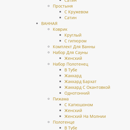
Сатин
Простыня
С Кружевом
Сатин
ВАННАЯ
Коврик
Круглый
С гипюром
Комплект Для Ванны
Набор Для Сауны
Женский
Набор Полотенец
В Тубе
Жаккард
Жаккард Бархат
Жаккард С Окантовкой
Однотонний
Пижама
C Капюшоном
Женский
Женский На Молнии
Полотенце
В Тубе