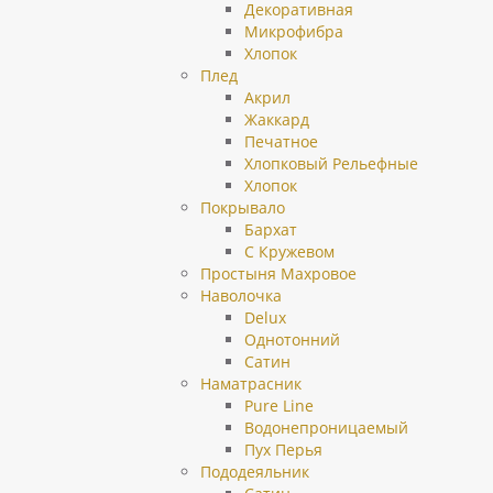
Декоративная
Микрофибра
Хлопок
Плед
Акрил
Жаккард
Печатное
Хлопковый Рельефные
Хлопок
Покрывало
Бархат
С Кружевом
Простыня Махровое
Наволочка
Delux
Однотонний
Сатин
Наматрасник
Pure Line
Водонепроницаемый
Пух Перья
Пододеяльник