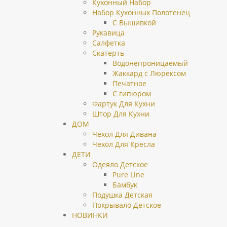
Кухонный Набор
Набор Кухонных Полотенец
С Вышивкой
Рукавица
Салфетка
Скатерть
Водонепроницаемый
Жаккард с Люрексом
Печатное
С гипюром
Фартук Для Кухни
Штор Для Кухни
ДОМ
Чехол Для Дивана
Чехол Для Кресла
ДЕТИ
Одеяло Детское
Pure Line
Бамбук
Подушка Детская
Покрывало Детское
НОВИНКИ