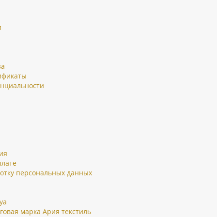
и
за
ификаты
енциальности
ия
плате
ботку персональных данных
ya
говая марка Ария текстиль