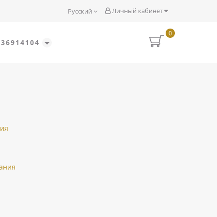
Личный кабинет
Русский
0
636914104
ия
ания