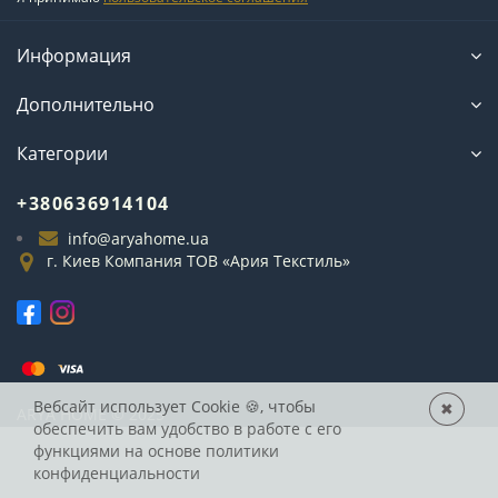
Информация
Дополнительно
Категории
+380636914104
info@aryahome.ua
г. Киев Компания ТОВ «Ария Текстиль»
Вебсайт использует Cookie
🍪, чтобы
✖
ARYA
HOME © 2025
обеспечить вам удобство в работе с его
функциями на основе
политики
конфиденциальности