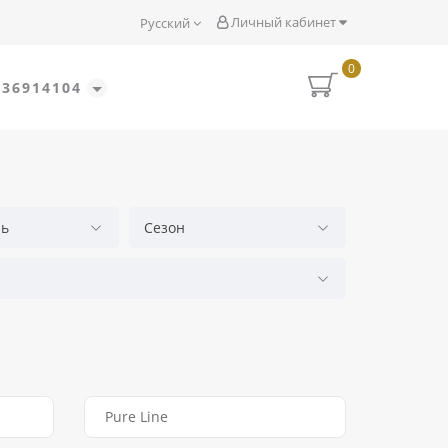
Личный кабинет
Русский
0
636914104
ль
Сезон
Pure Line