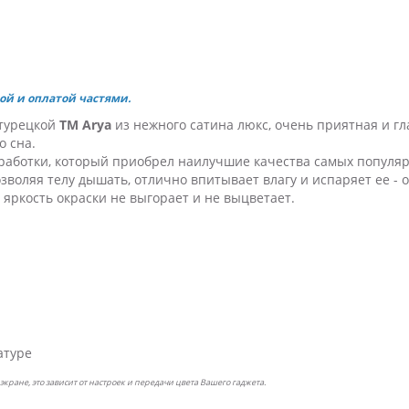
ой и оплатой частями.
 турецкой
ТМ Arya
из нежного сатина люкс, очень приятная и гл
о сна.
работки, который приобрел наилучшие качества самых популярн
зволяя телу дышать, отлично впитывает влагу и испаряет ее -
, яркость окраски не выгорает и не выцветает.
атуре
экране, это зависит от настроек и передачи цвета Вашего гаджета.