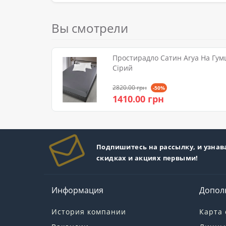
Вы смотрели
Простирадло Сатин Arya На Гум
Сірий
2820.00 грн
-50%
1410.00 грн
Подпишитесь на рассылку, и узнав
скидках и акциях первыми!
Информация
Допол
История компании
Карта 