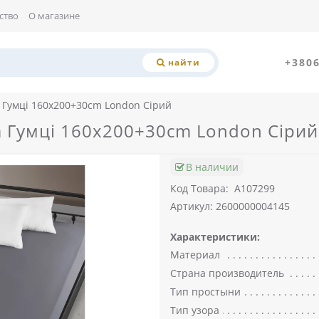
ство
О магазине
+380
найти
 Гумці 160x200+30cm London Сірий
а Гумці 160x200+30cm London Сірий
В наличии
Код Товара:
A107299
Артикул: 2600000004145
Характеристики:
Материал
Страна производитель
Тип простыни
Тип узора