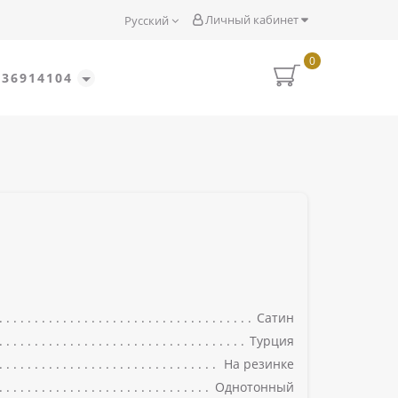
Личный кабинет
Русский
0
636914104
Сатин
Турция
На резинке
Однотонный