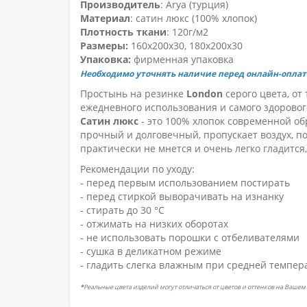
Производитель
: Arya (турция)
Материал
: сатин люкс (100% хлопок)
Плотность ткани
: 120г/м2
Размеры:
160х200х30, 180х200х30
Упаковка:
фирменная упаковка
Необходимо уточнять наличие перед онлайн-оплат
Простынь на резинке
London
серого цвета, от
ежедневного использования и самого здоровог
Сатин люкс
- это 100% хлопок современной об
прочный и долговечный, пропускает воздух, по
практически не мнется и очень легко гладится
Рекомендации по уходу:
- перед первым использованием постирать
- перед стиркой выворачивать на изнанку
- стирать до 30 °C
- отжимать на низких оборотах
- не использовать порошки с отбеливателями
- сушка в деликатном режиме
- гладить слегка влажным при средней темпер
*
Реальные цвета изделий могут отличаться от цветов и оттенков на Вашем 