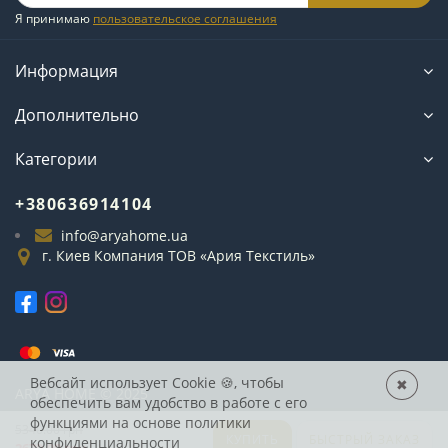
Я принимаю
пользовательское соглашения
Информация
Дополнительно
Категории
+380636914104
info@aryahome.ua
г. Киев Компания ТОВ «Ария Текстиль»
Вебсайт использует Cookie
🍪, чтобы
✖
ARYA
HOME © 2025
обеспечить вам удобство в работе с его
функциями на основе
политики
5340.00 грн
КУПИТЬ
БЫСТРЫЙ ЗАКАЗ
конфиденциальности