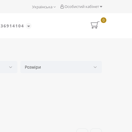
Особистий кабінет
Українська
0
636914104
Розміри