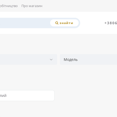
обітництво
Про магазин
+380
знайти
Модель
глий