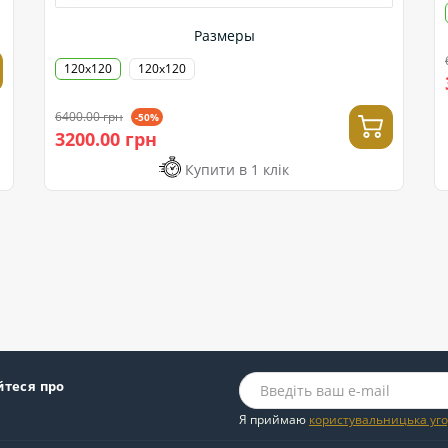
Размеры
120х120
120x120
6400.00 грн
-50%
3200.00 грн
Купити в 1 клік
йтеся про
Я приймаю
користувальницька уг