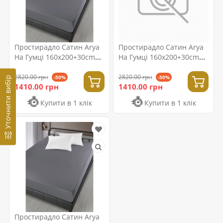
Простирадло Сатин Arya
Простирадло Сатин Arya
На Гумці 160x200+30cm
На Гумці 160x200+30cm
London Сірий
London Світло-
коричневий
2820.00 грн
2820.00 грн
-50%
-50%
Уточнити вибір
1410.00 грн
1410.00 грн
Купити в 1 клік
Купити в 1 клік
Простирадло Сатин Arya