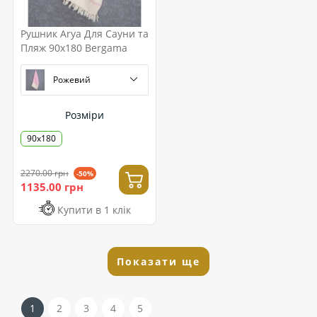
Рушник Arya Для Сауни та
Пляж 90x180 Bergama
Рожевий
Розміри
90х180
2270.00 грн
-50%
1135.00 грн
Купити в 1 клік
Показати ще
1
2
3
4
5