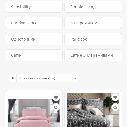
Sensibility
Simple Living
Бамбук Tencel
З Мереживом
Однотонний
Ранфорс
Сатін
Сатин З Мереживами