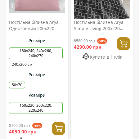
Постільна білизна Arya
Постільна білизна Arya
Однотонний 200x220
Simple Living 200x220
Dany
Розміри
8580.00 грн
-50%
4290.00 грн
180х240, 240х260,
240х270
Купити в 1 клік
240x260 см
Розміри
50х70
Розміри
160х220, 200х220,
220x240
8100.00 грн
-50%
4050.00 грн