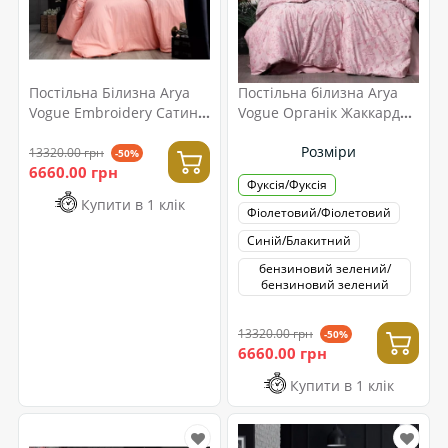
Постільна Білизна Arya
Постільна білизна Arya
Vogue Embroidery Сатин З
Vogue Органік Жаккард
Вишивкою 200x220 Pura
350TC 200x220 Paris
Розміри
Фуксія
13320.00 грн
-50%
6660.00 грн
Фуксія/Фуксія
Купити в 1 клік
Фіолетовий/Фіолетовий
Синій/Блакитний
бензиновий зелений/
бензиновий зелений
13320.00 грн
-50%
6660.00 грн
Купити в 1 клік