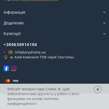
Інформація
Додатково
Категорії
+380636914104
info@aryahome.ua
м. Київ Компанія ТОВ «Арія Текстиль»
Вебсайт використовує Cookie
🍪, щоб
✖
ARYA
HOME © 2025
забезпечити вам зручність у роботі з його
функціями, на основі
політики
конфіденційності