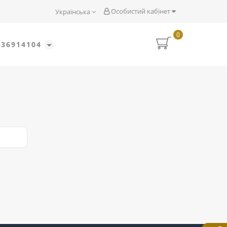
Особистий кабінет
Українська
0
636914104