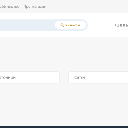
обітництво
Про магазин
+380
знайти
отонний
Сатін