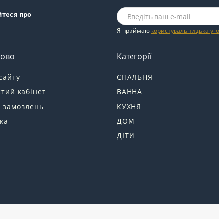
йтеся про
Я приймаю
користувальницька уг
ково
Категорії
сайту
СПАЛЬНЯ
тий кабінет
ВАННА
я замовлень
КУХНЯ
ка
ДОМ
ДІТИ