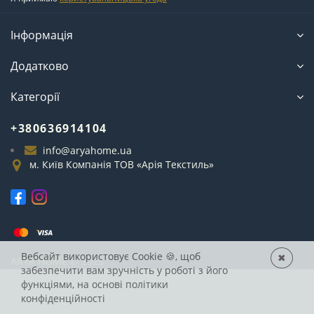
Інформація
Додатково
Категорії
+380636914104
info@aryahome.ua
м. Київ Компанія ТОВ «Арія Текстиль»
Вебсайт використовує Cookie
🍪, щоб
✖
ARYA
HOME © 2025
забезпечити вам зручність у роботі з його
функціями, на основі
політики
конфіденційності