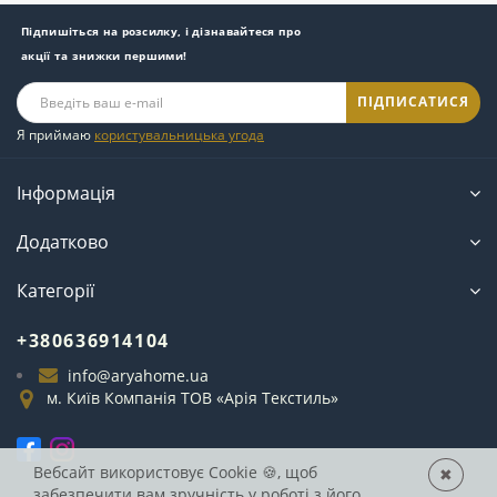
Підпишіться на розсилку, і дізнавайтеся про
акції та знижки першими!
ПІДПИСАТИСЯ
Я приймаю
користувальницька угода
Інформація
Додатково
Категорії
+380636914104
info@aryahome.ua
м. Київ Компанія ТОВ «Арія Текстиль»
Вебсайт використовує Cookie
🍪, щоб
✖
забезпечити вам зручність у роботі з його