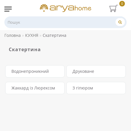
0
Головна
КУХНЯ
Скатертина
Скатертина
Водонепроникний
Друковане
Жаккард із Люрексом
З гіпюром