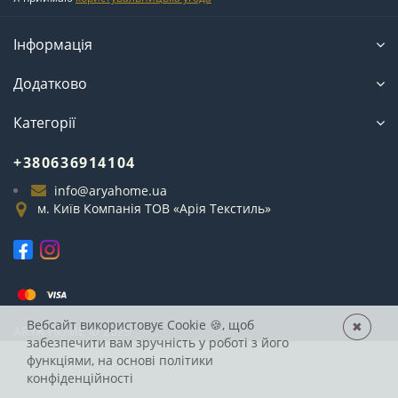
Інформація
Додатково
Категорії
+380636914104
info@aryahome.ua
м. Київ Компанія ТОВ «Арія Текстиль»
Вебсайт використовує Cookie
🍪, щоб
✖
ARYA
HOME © 2025
забезпечити вам зручність у роботі з його
функціями, на основі
політики
конфіденційності