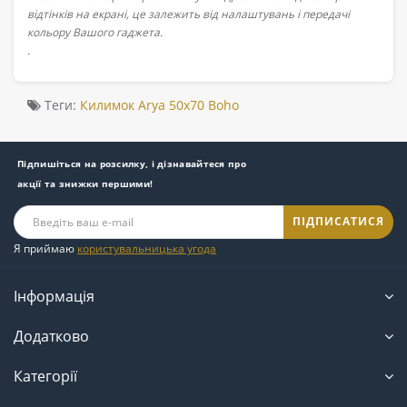
відтінків на екрані, це залежить від налаштувань і передачі
кольору Вашого гаджета.
.
Теги:
Килимок Arya 50x70 Boho
Підпишіться на розсилку, і дізнавайтеся про
акції та знижки першими!
ПІДПИСАТИСЯ
Я приймаю
користувальницька угода
Інформація
Додатково
Категорії