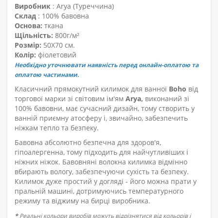
Виробник
: Arya (Туреччина)
Склад
: 100% бавовна
Основа:
ткана
Щільність:
800г/м²
Розмір:
50X70 см.
Колір:
фіолетовий
Необхідно уточнювати наявність перед онлайн-оплатою та
оплатою частинами.
Класичний прямокутний килимок для ванної
Boho
від
торгової марки зі світовим ім'ям
Arya,
виконаний зі
100% бавовни, має сучасний дизайн, тому створить у
ванній приємну атосферу і, звичайно, забезпечить
ніжкам тепло та безпеку.
Бавовна абсолютно безпечна для здоров'я,
гіпоалергенна, тому підходить для найчутливіших і
ніжних ніжок. Бавовняні волокна килимка відмінно
вбирають вологу, забезпечуючи сухість та безпеку.
Килимок дуже простий у догляді - його можна прати у
пральній машині, дотримуючись температурного
режиму та віджиму на бирці виробника.
*
Реальні кольори виробів можуть відрізнятися від кольорів і