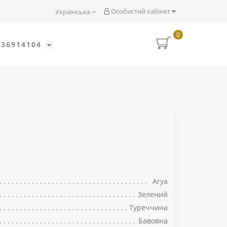
Особистий кабінет
Українська
0
636914104
Arya
Зелений
Туреччина
Бавовна