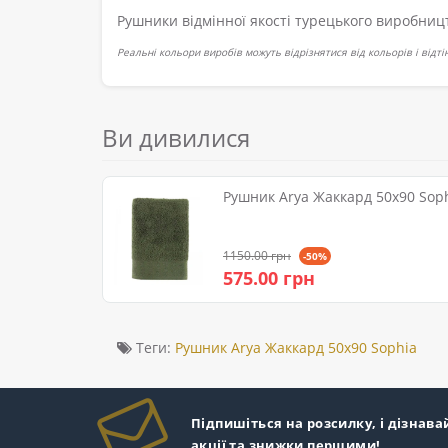
Рушники відмінної якості турецького виробни
Реальні кольори виробів можуть відрізнятися від кольорів і відт
Ви дивилися
Рушник Arya Жаккард 50x90 Sop
1150.00 грн
-50%
575.00 грн
Теги:
Рушник Arya Жаккард 50x90 Sophia
Підпишіться на розсилку, і дізнава
акції та знижки першими!