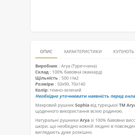
ОПИС
ХАРАКТЕРИСТИКИ
КУПУЮТЬ
Виробник
: Arya (Туреччина)
Склад
: 100% бавовна (жаккард)
Щільність
: 500 г/м2
Розміри
: 50х90, 70х140
Колір:
темно-зелений
Необхідно уточнювати наявність перед онл
Махровий рушник
Sophia
від турецької
ТМ Ary
щоденного використання всією родиною.
Натуральні рушники
Arya
зі 100% бавовни висо
шкіри, що необхідно кожній людині в повсякденн
виглядають дуже розкішно.