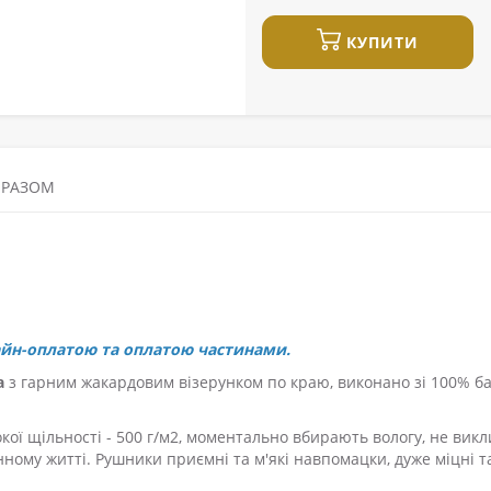
КУПИТИ
 РАЗОМ
айн-оплатою та оплатою частинами.
a
з гарним жакардовим візерунком по краю, виконано зі 100% б
кої щільності - 500 г/м2, моментально вбирають вологу, не вик
ому житті. Рушники приємні та м'які навпомацки, дуже міцні та 