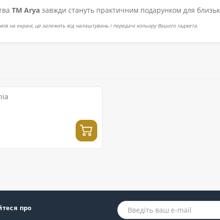
цтва
ТМ Arya
завжди стануть практичним подарунком для близьки
інків на екрані, це залежить від налаштувань і передачі кольору Вашого гаджета.
hia
йтеся про