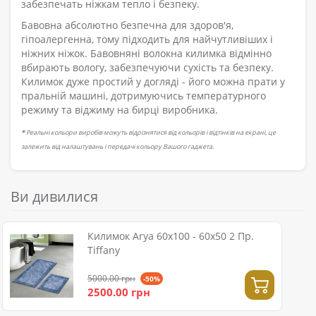
забезпечать ніжкам тепло і безпеку.
Бавовна абсолютно безпечна для здоров'я,
гіпоалергенна, тому підходить для найчутливіших і
ніжних ніжок. Бавовняні волокна килимка відмінно
вбирають вологу, забезпечуючи сухість та безпеку.
Килимок дуже простий у догляді - його можна прати у
пральній машині, дотримуючись температурного
режиму та віджиму на бирці виробника.
*
Реальні кольори виробів можуть відрізнятися від кольорів і відтінків на екрані, це
залежить від налаштувань і передачі кольору Вашого гаджета.
Ви дивилися
Килимок Arya 60x100 - 60x50 2 Пр.
Tiffany
5000.00 грн
-50%
2500.00 грн