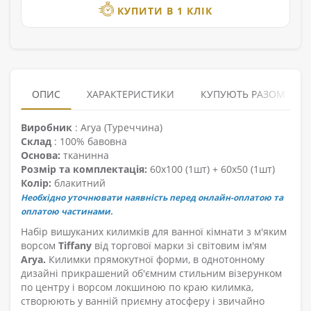
КУПИТИ В 1 КЛІК
ОПИС
ХАРАКТЕРИСТИКИ
КУПУЮТЬ РАЗОМ
Виробник
: Arya (Туреччина)
Склад
: 100% бавовна
Основа:
тканинна
Розмір та комплектація:
60х100 (1шт) + 60х50 (1шт)
Колір:
блакитний
Необхідно уточнювати наявність перед онлайн-оплатою та
оплатою частинами.
Набір вишуканих килимків для ванної кімнати з м'яким
ворсом
Tiffany
від торгової марки зі світовим ім'ям
Arya.
Килимки прямокутної форми, в однотонному
дизайні прикрашений об'ємним стильним візерунком
по центру і ворсом локшиною по краю килимка,
створюють у ванній приємну атосферу і звичайно