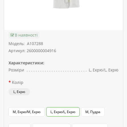
В наявності
Модель:
A107288
Артикул: 2600000004916
Характеристики:
Розміри
L, Екрю/L, Екрю
Колір
L, Екрю
M, Екрю/M, Екрю
L, Екрю/L, Екрю
M, Пудра