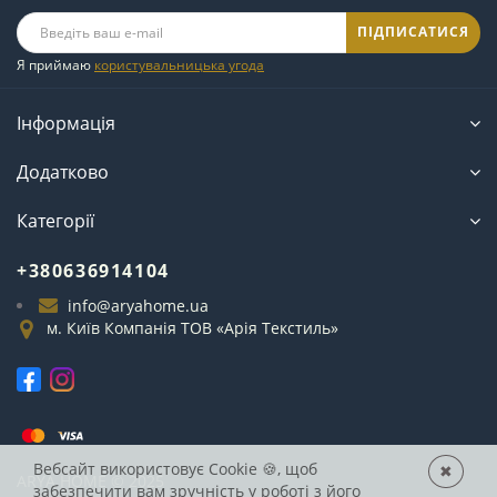
ПІДПИСАТИСЯ
Я приймаю
користувальницька угода
Інформація
Додатково
Категорії
+380636914104
info@aryahome.ua
м. Київ Компанія ТОВ «Арія Текстиль»
Вебсайт використовує Cookie
🍪, щоб
✖
ARYA
HOME © 2025
забезпечити вам зручність у роботі з його