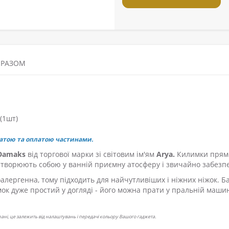
 РАЗОМ
(1шт)
атою та оплатою частинами.
Damaks
від торгової марки зі світовим ім'ям
Arya.
Килимки прямо
творюють собою у ванній приємну атосферу і звичайно забезпеч
оалергенна, тому підходить для найчутливіших і ніжних ніжок. 
имок дуже простий у догляді - його можна прати у пральній маш
крані, це залежить від налаштувань і передачі кольору Вашого гаджета.