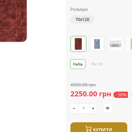
Розміри
70x120
Набір
70x120
4500.00 грн
2250.00 грн
- 50%
В
КУПИТИ