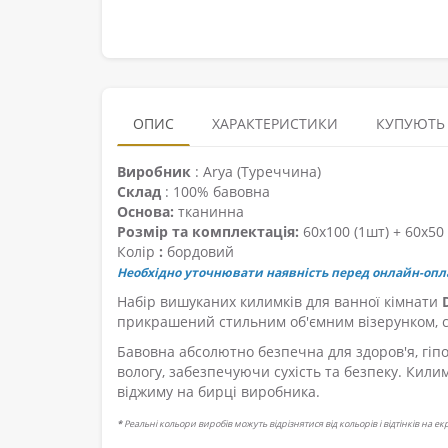
ОПИС
ХАРАКТЕРИСТИКИ
КУПУЮТЬ
Виробник
: Arya (Туреччина)
Склад
: 100% бавовна
Основа:
тканинна
Розмір та комплектація:
60х100 (1шт) + 60х50 
Колір
:
бордовий
Необхідно уточнювати наявність перед онлайн-опл
Набір вишуканих килимків для ванної кімнати
прикрашений стильним об'ємним візерунком, с
Бавовна абсолютно безпечна для здоров'я, гіп
вологу, забезпечуючи сухість та безпеку. Кил
віджиму на бирці виробника.
*
Реальні кольори виробів можуть відрізнятися від кольорів і відтінків на е