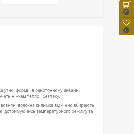
0
0
кутної форми, в однотонному дизайні
ать ніжкам тепло і безпеку.
Бавовняні волокна килимка відмінно вбирають
ині, дотримуючись температурного режиму та