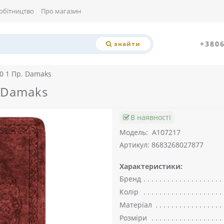
обітництво
Про магазин
+380
знайти
0 1 Пр. Damaks
 Damaks
В наявності
Модель:
A107217
Артикул: 8683268027877
Характеристики:
Бренд
Колір
Матеріал
Розміри