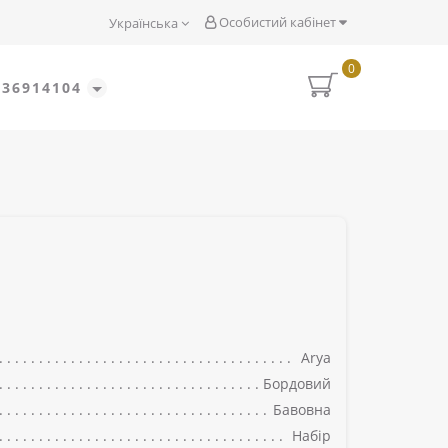
Особистий кабінет
Українська
0
636914104
Arya
Бордовий
Бавовна
Набір