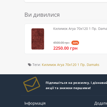
Ви дивилися
Килимок Arya 70x120 1 Пр. Dam
4500.00 грн
-50%
2250.00 грн
Теги:
Килимок Arya 70x120 1 Пр. Damaks
Підпишіться на розсилку, і дізнава
акції та знижки першими!
Інформація
Додат