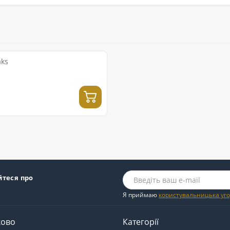
aks
йтеся про
Я приймаю
користувальницька уг
ково
Категорії