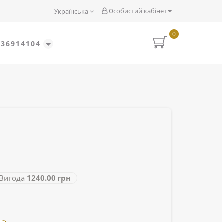
Особистий кабінет
Українська
0
636914104
игода
1240.00 грн