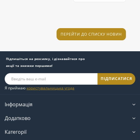
асортиментів, тому
х
дизайни,
кожен покупець
м
використання
зможе знайти на
з
якісних та
нашому офіційному
к
безпечних ..
сайті так..
м
та
ПЕРЕЙТИ ДО СПИСКУ НОВИН
Підпишіться на розсилку, і дізнавайтеся про
акції та знижки першими!
ПІДПИСАТИСЯ
Я приймаю
користувальницька угода
Інформація
Додатково
Категорії