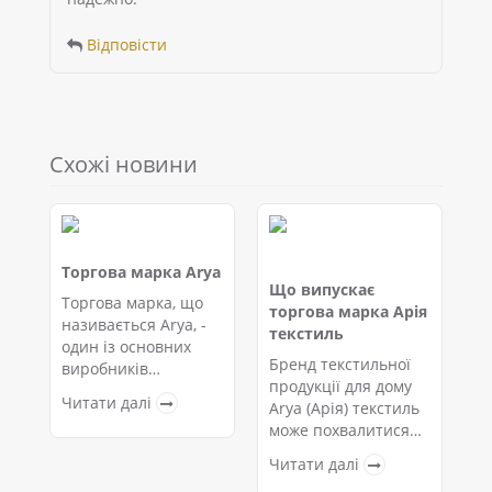
Відповісти
Схожі новини
Торгова марка Arya
Що випускає
Б
Торгова марка, що
торгова марка Арія
-
називається Arya, -
текстиль
т
один із основних
я
Бренд текстильної
виробників
продукції для дому
А
популярних у всьому
Читати далі
Arya (Арія) текстиль
це
світі колекцій
може похвалитися
п
домашнього
одним із
с
текстилю. Її
Читати далі
найрізноманітніших
В
оригінальні
Ч