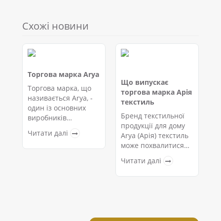
Схожі новини
Торгова марка Arya
Що випускає
Б
Торгова марка, що
торгова марка Арія
-
називається Arya, -
текстиль
т
один із основних
я
Бренд текстильної
виробників
продукції для дому
А
популярних у всьому
Читати далі
Arya (Арія) текстиль
це
світі колекцій
може похвалитися
п
домашнього
одним із
с
текстилю. Її
Читати далі
найрізноманітніших
В
оригінальні
Ч
асортиментів, тому
х
дизайни,
кожен покупець
м
використання
зможе знайти на
з
якісних та
нашому офіційному
к
безпечних ..
сайті так..
м