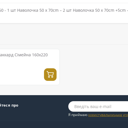
260 - 1 шт Наволочка 50 х 70cm – 2 шт Наволочка 50 х 70cm +5c
Жаккард Сімейна 160x220
йтеся про
Я приймаю
користувальницька уг