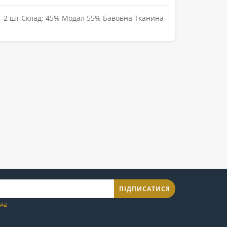
m – 2 шт Склад: 45% Модал 55% Бавовна Тканина
ПІДПИСАТИСЯ
ода