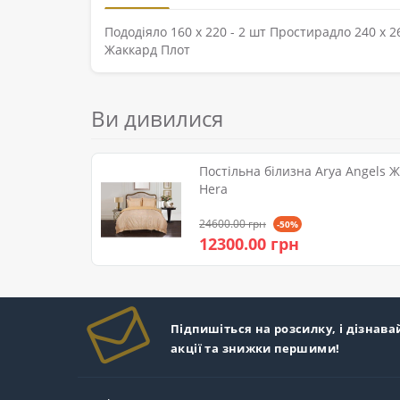
Пододіяло 160 х 220 - 2 шт Простирадло 240 х 
Жаккард Плот
Ви дивилися
Постільна білизна Arya Angels 
Hera
24600.00 грн
-50%
12300.00 грн
Підпишіться на розсилку, і дізнава
акції та знижки першими!