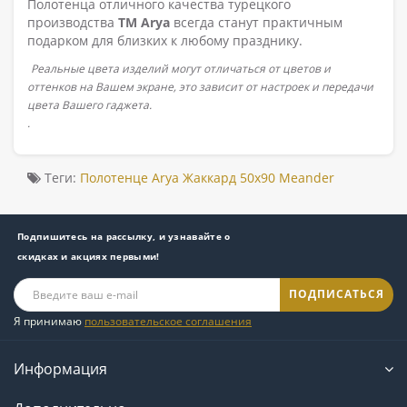
Полотенца отличного качества турецкого
производства
ТМ Arya
всегда станут практичным
подарком для близких к любому празднику.
Реальные цвета изделий могут отличаться от цветов и
оттенков на Вашем экране, это зависит от настроек и передачи
цвета Вашего гаджета.
.
Теги:
Полотенце Arya Жаккард 50x90 Meander
Подпишитесь на рассылку, и узнавайте о
скидках и акциях первыми!
ПОДПИСАТЬСЯ
Я принимаю
пользовательское соглашения
Информация