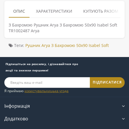
ОПИС
ХАРАКТЕРИСТИКИ
КУПУЮТЬ РАЗОМ
З Бахромою Рушник Arya З Бахромою 50x90 Isabel Soft
TR1002487 Arya
Теги:
Рушник Arya З Бахромою 50x90 Isabel Soft
Підпишіться на розсилку, і дізнавайтеся про
акції та знижки першими!
ПІДПИСАТИСЯ
Я приймаю
користувальницька угода
Інформація
Додатково