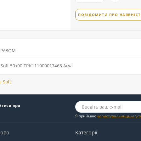
ПОВІДОМИТИ ПРО НАЯВНІСТ
 РАЗОМ
Soft 50x90 TRK111000017463 Arya
 Soft
йтеся про
Я приймаю
користувальницька уг
ково
Категорії