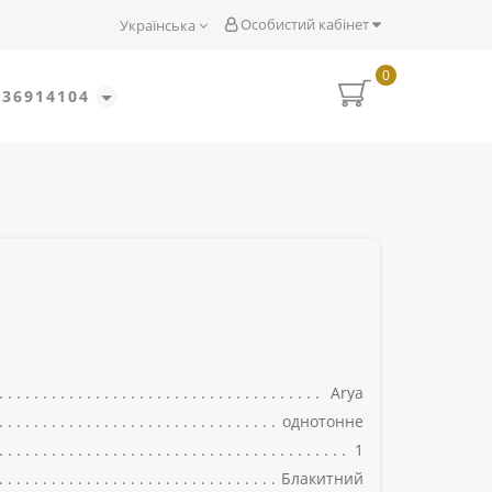
Особистий кабінет
Українська
0
636914104
Arya
однотонне
1
Блакитний