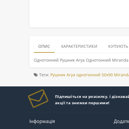
ОПИС
ХАРАКТЕРИСТИКИ
КУПУЮТЬ
Однотонний Рушник Arya Однотонний Miranda 
Теги:
Рушник Arya однотонний 50x90 Miranda
Підпишіться на розсилку, і дізнава
акції та знижки першими!
Інформація
Додат