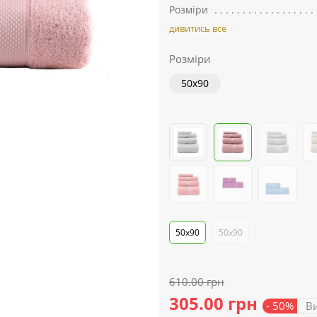
Розміри
дивитись все
Розміри
50x90
50х90
50x90
610.00 грн
305.00 грн
- 50%
Ви