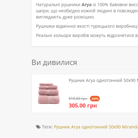
Натуральні рушники
Arya
зі 100% бавовни висо
шкіри, що необхідно кожній людині в повсякденн
виглядають дуже розкішно.
Рушники відмінної якості турецького виробни
Реальні кольори виробів можуть відрізнятися ві
Ви дивилися
Рушник Arya однотонний 50x90 
610.00 грн
-50%
305.00 грн
Теги:
Рушник Arya однотонний 50x90 Miranda