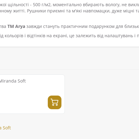
кої щільності - 500 г/м2, моментально вбирають вологу, не вик
ому житті. Рушники приємні та м'які навпомацки, дуже міцні та 
цтва
ТМ Arya
завжди стануть практичним подарунком для близьки
д кольорів і відтінків на екрані, це залежить від налаштувань і
Miranda Soft
 Soft