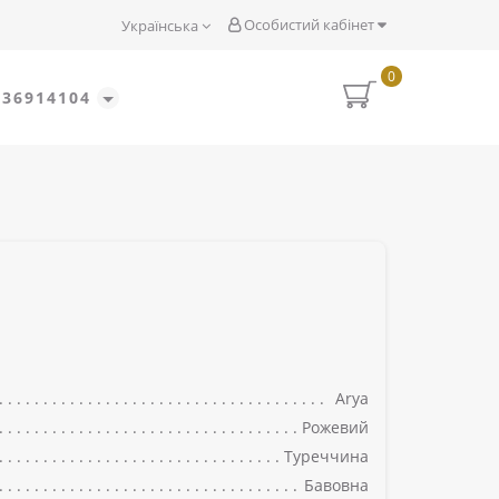
Особистий кабінет
Українська
0
636914104
Arya
Рожевий
Туреччина
Бавовна