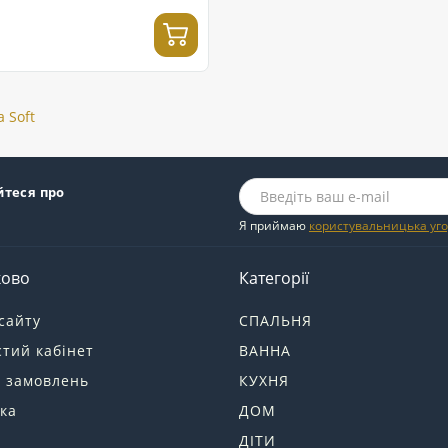
 Soft
йтеся про
Я приймаю
користувальницька уг
ково
Категорії
сайту
СПАЛЬНЯ
тий кабінет
ВАННА
я замовлень
КУХНЯ
ка
ДОМ
ДІТИ