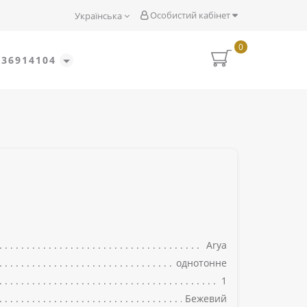
Особистий кабінет
Українська
0
636914104
Arya
однотонне
1
Бежевий