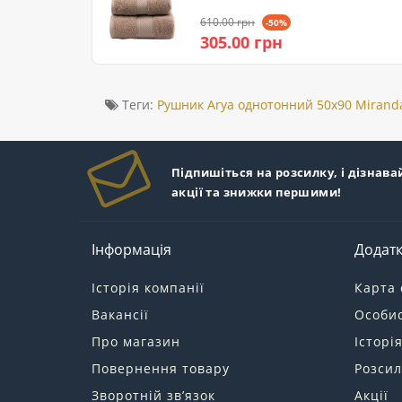
610.00 грн
-50%
305.00 грн
Теги:
Рушник Arya однотонний 50x90 Miranda
Підпишіться на розсилку, і дізнава
акції та знижки першими!
Інформація
Додат
Історія компанії
Карта 
Вакансії
Особис
Про магазин
Історі
Повернення товару
Розсил
Зворотній зв’язок
Акції