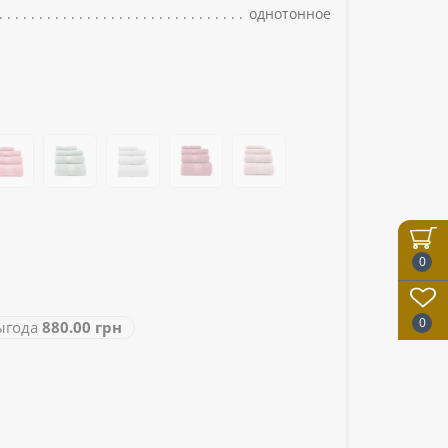
однотонное
0
0
года
880.00 грн