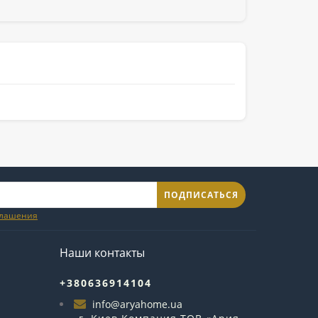
ПОДПИСАТЬСЯ
глашения
Наши контакты
+380636914104
info@aryahome.ua