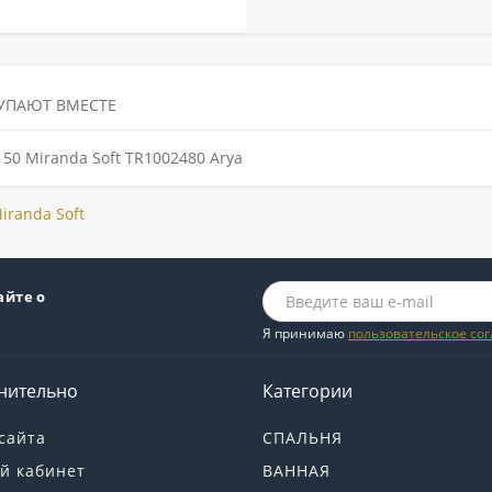
УПАЮТ ВМЕСТЕ
0 Miranda Soft TR1002480 Arya
iranda Soft
айте о
Я принимаю
пользовательское со
нительно
Категории
сайта
СПАЛЬНЯ
й кабинет
ВАННАЯ