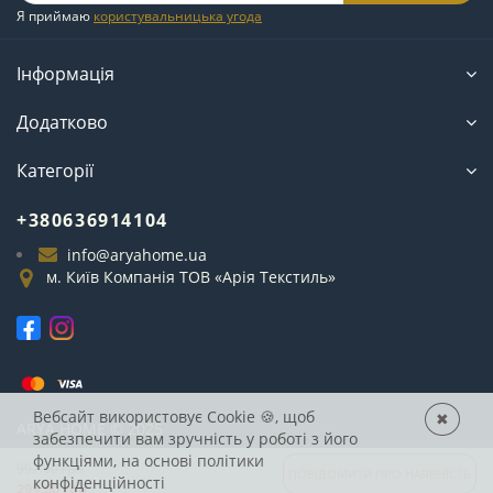
Я приймаю
користувальницька угода
Інформація
Додатково
Категорії
+380636914104
info@aryahome.ua
м. Київ Компанія ТОВ «Арія Текстиль»
Вебсайт використовує Cookie
🍪, щоб
✖
ARYA
HOME © 2025
забезпечити вам зручність у роботі з його
функціями, на основі
політики
997.00 грн
ПОВІДОМИТИ ПРО НАЯВНІСТЬ
конфіденційності
299.00 грн