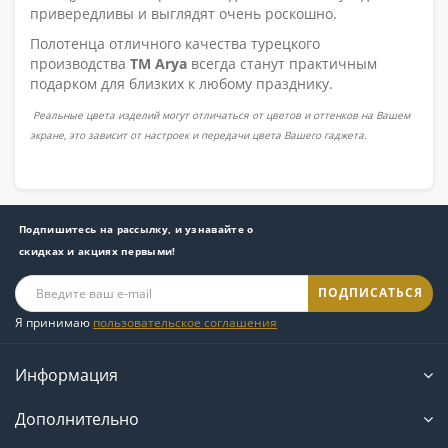
привередливы и выглядят очень роскошно.
Полотенца отличного качества турецкого
производства
ТМ Arya
всегда станут практичным
подарком для близких к любому празднику.
Реальные цвета изделий могут отличаться от цветов и оттенков на Вашем
экране, это зависит от настроек и передачи цвета Вашего гаджета.
Подпишитесь на рассылку, и узнавайте о
скидках и акциях первыми!
ПОДПИСАТЬСЯ
Я принимаю
пользовательское соглашения
Информация
Дополнительно