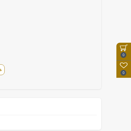
0
Ь
0