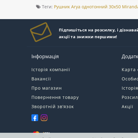
Теги:
Рушник Arya однотонний 30x50 Mirand
Підпишіться на розсилку, і дізнава
акції та знижки першими!
Інформація
Додат
Історія компанії
Карта 
Вакансії
Особис
Про магазин
Історі
Повернення товару
Розсил
Зворотній зв’язок
Акції