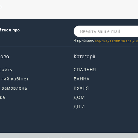
a
йтеся про
Я приймаю
користувальницька уг
ково
Категорії
сайту
СПАЛЬНЯ
тий кабінет
ВАННА
я замовлень
КУХНЯ
ка
ДОМ
ДІТИ