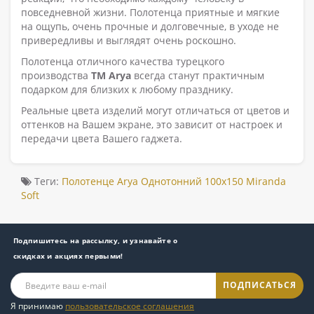
повседневной жизни. Полотенца приятные и мягкие
на ощупь, очень прочные и долговечные, в уходе не
привередливы и выглядят очень роскошно.
Полотенца отличного качества турецкого
производства
ТМ Arya
всегда станут практичным
подарком для близких к любому празднику.
Реальные цвета изделий могут отличаться от цветов и
оттенков на Вашем экране, это зависит от настроек и
передачи цвета Вашего гаджета.
Теги:
Полотенце Arya Однотонний 100x150 Miranda
Soft
Подпишитесь на рассылку, и узнавайте о
скидках и акциях первыми!
ПОДПИСАТЬСЯ
Я принимаю
пользовательское соглашения