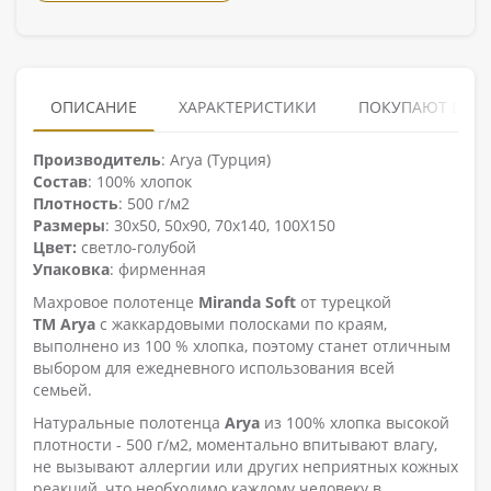
ОПИСАНИЕ
ХАРАКТЕРИСТИКИ
ПОКУПАЮТ ВМЕ
Производитель
: Arya (Турция)
Состав
: 100% хлопок
Плотность
: 500 г/м2
Размеры
: 30х50, 50х90, 70х140, 100X150
Цвет:
светло-голубой
Упаковка
: фирменная
Махровое полотенце
Miranda Soft
от турецкой
ТМ Arya
с жаккардовыми полосками по краям,
выполнено из 100 % хлопка, поэтому станет отличным
выбором для ежедневного использования всей
семьей.
Натуральные полотенца
Arya
из 100% хлопка высокой
плотности - 500 г/м2, моментально впитывают влагу,
не вызывают аллергии или других неприятных кожных
реакций, что необходимо каждому человеку в