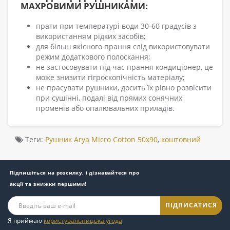
МАХРОВИМИ РУШНИКАМИ:
прати при температурі води 30-60 градусів з
використанням рідких засобів;
для більш якісного прання слід використовувати
режим додаткового полоскання;
не застосовувати під час прання кондиціонер, це
може знизити гігроскопічність матеріалу;
не прасувати рушники, досить їх рівно розвісити
при сушінні, подалі від прямих сонячних
променів або опалювальних приладів.
Теги:
Рушник Arya Micro Cotton 50x90
,
коштовний
Підпишіться на розсилку, і дізнавайтеся про
акції та знижки першими!
ПІДПИСАТИСЯ
Я приймаю
користувальницька угода