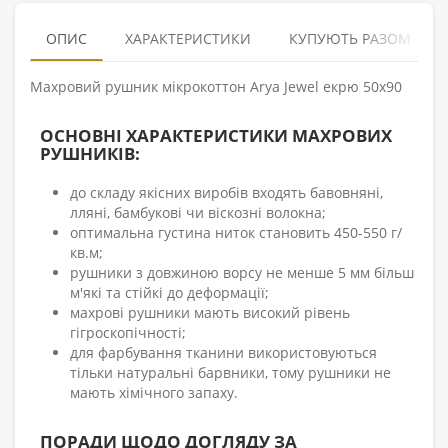
ОПИС
ХАРАКТЕРИСТИКИ
КУПУЮТЬ РАЗОМ
Махровий рушник мікрокоттон Arya Jewel екрю 50x90
ОСНОВНІ ХАРАКТЕРИСТИКИ МАХРОВИХ
РУШНИКІВ:
до складу якісних виробів входять бавовняні,
лляні, бамбукові чи віскозні волокна;
оптимальна густина ниток становить 450-550 г/
кв.м;
рушники з довжиною ворсу не менше 5 мм більш
м'які та стійкі до деформації;
махрові рушники мають високий рівень
гігроскопічності;
для фарбування тканини використовуються
тільки натуральні барвники, тому рушники не
мають хімічного запаху.
ПОРАДИ ЩОДО ДОГЛЯДУ ЗА