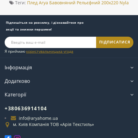
Теги:
Плед Arya Бавовняний Рельєфний 200x220 Nyla
Підпишіться на розсилку, і дізнавайтеся про
акції та знижки першими!
ПІДПИСАТИСЯ
Я приймаю
користувальницька угода
Інформація
Додатково
Категорії
+380636914104
info@aryahome.ua
м. Київ Компанія ТОВ «Арія Текстиль»