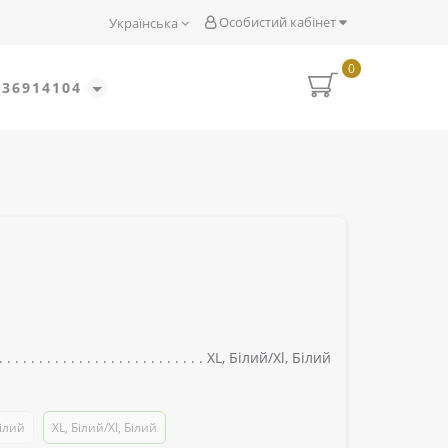
Особистий кабінет
Українська
0
636914104
XL, Білий/Xl, Білий
Білий
XL, Білий/Xl, Білий