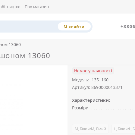
обітництво
Про магазин
+380
знайти
ном 13060
юшоном 13060
Немає у наявності
Модель:
1351160
Артикул: 8690000013371
Характеристики:
Розміри
M, Білий/M, Білий
L, Білий/L, 