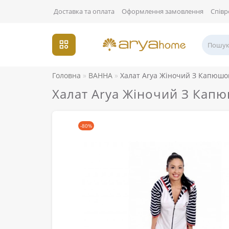
Доставка та оплата
Оформлення замовлення
Співр
Головна
ВАННА
Халат Arya Жіночий З Капюшо
Халат Arya Жіночий З Кап
-80%